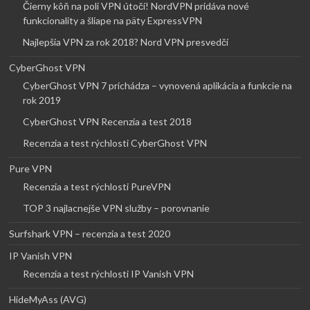
Čierny kôň na poli VPN útočí! NordVPN pridáva nové
funkcionality a šliape na päty ExpressVPN
Najlepšia VPN za rok 2018? Nord VPN presvedčí
CyberGhost VPN
CyberGhost VPN 7 prichádza – vynovená aplikácia a funkcie na
rok 2019
CyberGhost VPN Recenzia a test 2018
Recenzia a test rýchlosti CyberGhost VPN
Pure VPN
Recenzia a test rýchlosti PureVPN
TOP 3 najlacnejše VPN služby – porovnanie
Surfshark VPN – recenzia a test 2020
IP Vanish VPN
Recenzia a test rýchlosti IP Vanish VPN
HideMyAss (AVG)