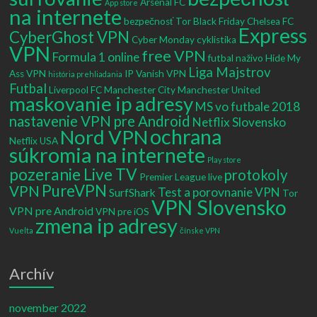
Arsenal FC
App store
na internete
bezpečnosť Tor
Black Friday
Chelsea FC
Express
CyberGhost VPN
Cyber Monday
cyklistika
VPN
free VPN
Formula 1 online
futbal naživo
Hide My
Liga Majstrov
Ass VPN
IP Vanish VPN
história prehliadania
Futbal
Liverpool FC
Manchester City
Manchester United
maskovanie ip adresy
MS vo futbale 2018
nastavenie VPN pre Android
Netflix Slovensko
ochrana
Nord VPN
Netflix USA
súkromia na internete
Play store
pozeranie Live TV
protokoly
Premier League live
PureVPN
VPN
Test a porovnanie VPN
SurfShark
Tor
VPN Slovensko
VPN pre Android
VPN pre iOS
zmena ip adresy
Vuelta
čínske VPN
Archív
november 2022