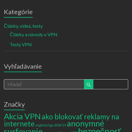
Kategórie
Články, videá, testy
Články a návody o VPN
Testy VPN
Vyhľadávanie
Značky
Akcia VPN
ako blokovať reklamy na
anonymné
internete
anglická liga 2018/19
bezpečnosť
surfovanie