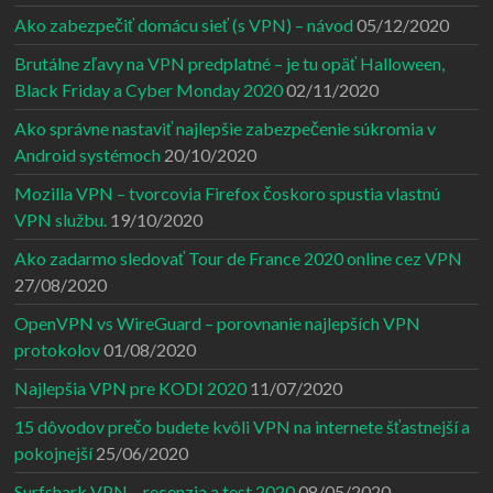
Ako zabezpečiť domácu sieť (s VPN) – návod
05/12/2020
Brutálne zľavy na VPN predplatné – je tu opäť Halloween,
Black Friday a Cyber Monday 2020
02/11/2020
Ako správne nastaviť najlepšie zabezpečenie súkromia v
Android systémoch
20/10/2020
Mozilla VPN – tvorcovia Firefox čoskoro spustia vlastnú
VPN službu.
19/10/2020
Ako zadarmo sledovať Tour de France 2020 online cez VPN
27/08/2020
OpenVPN vs WireGuard – porovnanie najlepších VPN
protokolov
01/08/2020
Najlepšia VPN pre KODI 2020
11/07/2020
15 dôvodov prečo budete kvôli VPN na internete šťastnejší a
pokojnejší
25/06/2020
Surfshark VPN – recenzia a test 2020
08/05/2020