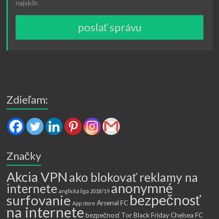
najskôr.
poslať správu
Zdieľam:
Značky
Akcia VPN
ako blokovať reklamy na
anonymné
internete
anglická liga 2018/19
bezpečnosť
surfovanie
Arsenal FC
App store
na internete
bezpečnosť Tor
Black Friday
Chelsea FC