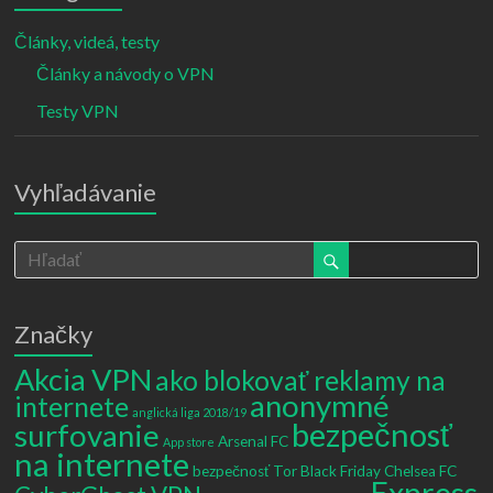
Články, videá, testy
Články a návody o VPN
Testy VPN
Vyhľadávanie
Značky
Akcia VPN
ako blokovať reklamy na
anonymné
internete
anglická liga 2018/19
bezpečnosť
surfovanie
Arsenal FC
App store
na internete
bezpečnosť Tor
Black Friday
Chelsea FC