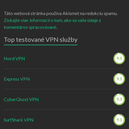
Táto webová stránka používa Akismet na redukciu spamu.
Získajte viac informácií o tom, ako sú vaše údaje z
komentárov spracovávané
.
Top testované VPN služby
Nord VPN
9.5
Express VPN
9.5
CyberGhost VPN
9.3
SurfShark VPN
9.1