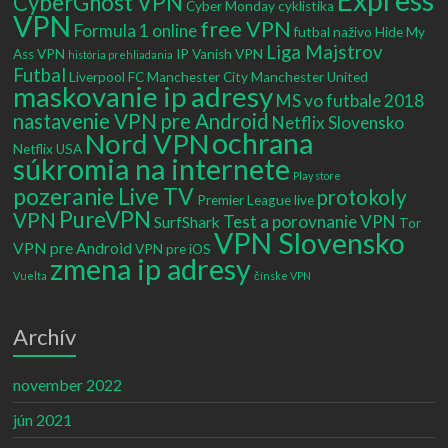
Express
CyberGhost VPN
Cyber Monday
cyklistika
VPN
free VPN
Formula 1 online
futbal naživo
Hide My
Liga Majstrov
Ass VPN
IP Vanish VPN
história prehliadania
Futbal
Liverpool FC
Manchester City
Manchester United
maskovanie ip adresy
MS vo futbale 2018
nastavenie VPN pre Android
Netflix Slovensko
ochrana
Nord VPN
Netflix USA
súkromia na internete
Play store
pozeranie Live TV
protokoly
Premier League live
PureVPN
VPN
Test a porovnanie VPN
SurfShark
Tor
VPN Slovensko
VPN pre Android
VPN pre iOS
zmena ip adresy
Vuelta
čínske VPN
Archív
november 2022
jún 2021