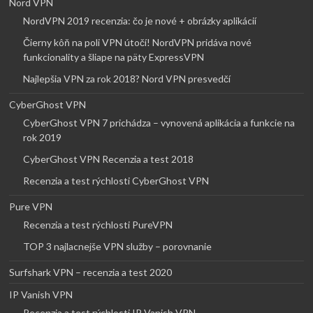
Nord VPN
NordVPN 2019 recenzia: čo je nové + obrázky aplikácií
Čierny kôň na poli VPN útočí! NordVPN pridáva nové
funkcionality a šliape na päty ExpressVPN
Najlepšia VPN za rok 2018? Nord VPN presvedčí
CyberGhost VPN
CyberGhost VPN 7 prichádza – vynovená aplikácia a funkcie na
rok 2019
CyberGhost VPN Recenzia a test 2018
Recenzia a test rýchlosti CyberGhost VPN
Pure VPN
Recenzia a test rýchlosti PureVPN
TOP 3 najlacnejše VPN služby – porovnanie
Surfshark VPN – recenzia a test 2020
IP Vanish VPN
Recenzia a test rýchlosti IP Vanish VPN