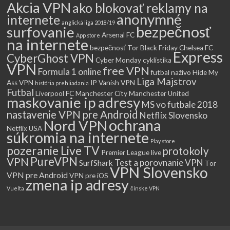
Akcia VPN
ako blokovať reklamy na
anonymné
internete
anglická liga 2018/19
bezpečnosť
surfovanie
Arsenal FC
App store
na internete
bezpečnosť Tor
Black Friday
Chelsea FC
Express
CyberGhost VPN
Cyber Monday
cyklistika
VPN
free VPN
Formula 1 online
futbal naživo
Hide My
Liga Majstrov
Ass VPN
IP Vanish VPN
história prehliadania
Futbal
Liverpool FC
Manchester City
Manchester United
maskovanie ip adresy
MS vo futbale 2018
nastavenie VPN pre Android
Netflix Slovensko
ochrana
Nord VPN
Netflix USA
súkromia na internete
Play store
pozeranie Live TV
protokoly
Premier League live
PureVPN
VPN
Test a porovnanie VPN
SurfShark
Tor
VPN Slovensko
VPN pre Android
VPN pre iOS
zmena ip adresy
Vuelta
čínske VPN