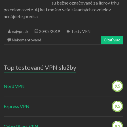
sú bežne označované za lídrov trhu
po celom svete. Aj keď možno veľa zásadných rozdielov
nenájdete, predsa
najvpn.sk
20/08/2019
Testy VPN
Nekomentované
Čítať viac
Top testované VPN služby
Nord VPN
9.5
Express VPN
9.5
CyberGhost VPN
9.3