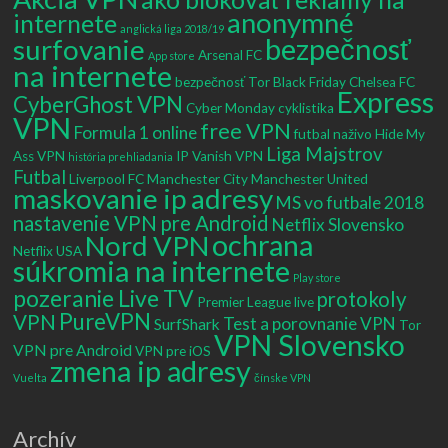
anonymné
internete
anglická liga 2018/19
bezpečnosť
surfovanie
Arsenal FC
App store
na internete
bezpečnosť Tor
Black Friday
Chelsea FC
Express
CyberGhost VPN
Cyber Monday
cyklistika
VPN
free VPN
Formula 1 online
futbal naživo
Hide My
Liga Majstrov
Ass VPN
IP Vanish VPN
história prehliadania
Futbal
Liverpool FC
Manchester City
Manchester United
maskovanie ip adresy
MS vo futbale 2018
nastavenie VPN pre Android
Netflix Slovensko
ochrana
Nord VPN
Netflix USA
súkromia na internete
Play store
pozeranie Live TV
protokoly
Premier League live
PureVPN
VPN
Test a porovnanie VPN
SurfShark
Tor
VPN Slovensko
VPN pre Android
VPN pre iOS
zmena ip adresy
Vuelta
čínske VPN
Archív