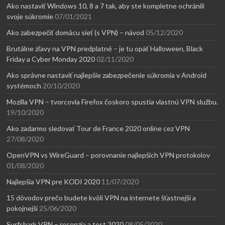
Ako nastaviť Windows 10, 8 a 7 tak, aby ste kompletne ochránili
svoje súkromie
07/01/2021
Ako zabezpečiť domácu sieť (s VPN) – návod
05/12/2020
Brutálne zľavy na VPN predplatné – je tu opäť Halloween, Black
Friday a Cyber Monday 2020
02/11/2020
Ako správne nastaviť najlepšie zabezpečenie súkromia v Android
systémoch
20/10/2020
Mozilla VPN – tvorcovia Firefox čoskoro spustia vlastnú VPN službu.
19/10/2020
Ako zadarmo sledovať Tour de France 2020 online cez VPN
27/08/2020
OpenVPN vs WireGuard – porovnanie najlepších VPN protokolov
01/08/2020
Najlepšia VPN pre KODI 2020
11/07/2020
15 dôvodov prečo budete kvôli VPN na internete šťastnejší a
pokojnejší
25/06/2020
Surfshark VPN – recenzia a test 2020
08/05/2020