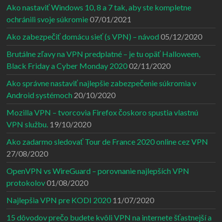
Ako nastaviť Windows 10, 8 a 7 tak, aby ste kompletne
ochránili svoje súkromie
07/01/2021
Ako zabezpečiť domácu sieť (s VPN) – návod
05/12/2020
Brutálne zľavy na VPN predplatné – je tu opäť Halloween,
Black Friday a Cyber Monday 2020
02/11/2020
Ako správne nastaviť najlepšie zabezpečenie súkromia v
Android systémoch
20/10/2020
Mozilla VPN – tvorcovia Firefox čoskoro spustia vlastnú
VPN službu.
19/10/2020
Ako zadarmo sledovať Tour de France 2020 online cez VPN
27/08/2020
OpenVPN vs WireGuard – porovnanie najlepších VPN
protokolov
01/08/2020
Najlepšia VPN pre KODI 2020
11/07/2020
15 dôvodov prečo budete kvôli VPN na internete šťastnejší a