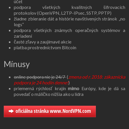
účet
podpora všetkých kvalitných šifrovacích
protokolov (OpenVPN, L2TP-IPsec, SSTP, PPTP)
žiadne zbieranie dát a histórie navštívených stránok „no
logs“
podpora všetkých známych operačných systémov a
zariadení
časté zľavy a zaujímavé akcie
platba prostredníctvom Bitcoin
Mínusy
online podpora nie je 24/7
(
zmena od r. 2018: zákaznícka
podpora je 24 hodín denne!
)
priemerná rýchlosť krajín
mimo
Európy, kde je dá sa
povedať o máličko nižšia ako u lídra
oficiálna stránka www.NordVPN.com