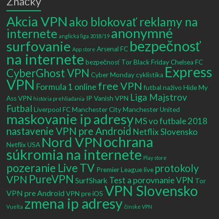
Značky
Akcia VPN
ako blokovať reklamy na
anonymné
internete
anglická liga 2018/19
bezpečnosť
surfovanie
Arsenal FC
App store
na internete
bezpečnosť Tor
Black Friday
Chelsea FC
Express
CyberGhost VPN
Cyber Monday
cyklistika
VPN
free VPN
Formula 1 online
futbal naživo
Hide My
Liga Majstrov
Ass VPN
IP Vanish VPN
história prehliadania
Futbal
Liverpool FC
Manchester City
Manchester United
maskovanie ip adresy
MS vo futbale 2018
nastavenie VPN pre Android
Netflix Slovensko
ochrana
Nord VPN
Netflix USA
súkromia na internete
Play store
pozeranie Live TV
protokoly
Premier League live
PureVPN
VPN
Test a porovnanie VPN
SurfShark
Tor
VPN Slovensko
VPN pre Android
VPN pre iOS
zmena ip adresy
Vuelta
čínske VPN