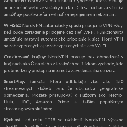
Adblocker:
NordVPN má funkciu CyberSec, ktorá blokuje
nebezpečné webové stránky (na ktorých sa nachádza vírus) a
umožňuje používateľom vyhnúť sa nepríjemným reklamám.
WiFiSec:
NordVPN automaticky spustí pripojenie VPN vždy,
keď bude zariadenie pripojené cez sieť Wi-Fi. Funkcionalita
umožňuje nastaviť automatické pripojenie k sieti Nord VPN
na zabezpečených aj nezabezpečených sieťach Wi-Fi.
Cenzúrované krajiny:
NordVPN pracuje bez obmedzení v
krajinách ako Čína alebo v krajinách na Blízkom východe, kde
je obmedzený prístup na internet a zavedená silná cenzúra;
SmartPlay:
funkcia, ktorá odblokuje viac ako 150
streamovaných služieb tým, že obchádza geografické
obmedzenia. Môžete pristupovať k službám ako Netflix,
Hulu, HBO, Amazon Prime a ďalším populárnym
streamingovým službám;
Rýchlosť:
od roku 2018 sa rýchlosti NordVPN výrazne
zlepšili a je vidieť, že optimalizovali algoritmus rýchleho