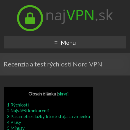
Menu
Recenzia a test rýchlosti Nord VPN
Obsah článku
[
skryť
]
1
Rýchlosti
2
Najväčší konkurenti
3
Parametre služby, ktoré stoja za zmienku
4
Plusy
5
Mínusy