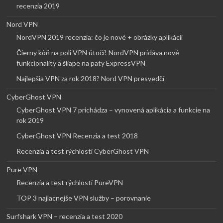
recenzia 2019
Nord VPN
NordVPN 2019 recenzia: čo je nové + obrázky aplikácií
Čierny kôň na poli VPN útočí! NordVPN pridáva nové
funkcionality a šliape na päty ExpressVPN
Najlepšia VPN za rok 2018? Nord VPN presvedčí
CyberGhost VPN
CyberGhost VPN 7 prichádza – vynovená aplikácia a funkcie na
rok 2019
CyberGhost VPN Recenzia a test 2018
Recenzia a test rýchlosti CyberGhost VPN
Pure VPN
Recenzia a test rýchlosti PureVPN
TOP 3 najlacnejše VPN služby – porovnanie
Surfshark VPN – recenzia a test 2020