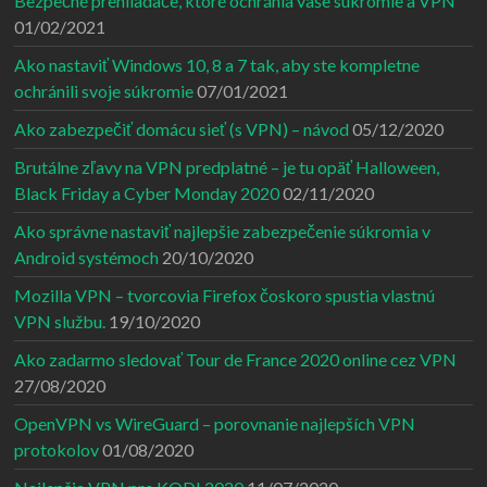
Bezpečné prehliadače, ktoré ochránia vaše súkromie a VPN
01/02/2021
Ako nastaviť Windows 10, 8 a 7 tak, aby ste kompletne
ochránili svoje súkromie
07/01/2021
Ako zabezpečiť domácu sieť (s VPN) – návod
05/12/2020
Brutálne zľavy na VPN predplatné – je tu opäť Halloween,
Black Friday a Cyber Monday 2020
02/11/2020
Ako správne nastaviť najlepšie zabezpečenie súkromia v
Android systémoch
20/10/2020
Mozilla VPN – tvorcovia Firefox čoskoro spustia vlastnú
VPN službu.
19/10/2020
Ako zadarmo sledovať Tour de France 2020 online cez VPN
27/08/2020
OpenVPN vs WireGuard – porovnanie najlepších VPN
protokolov
01/08/2020