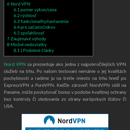
6
Nord VPN
6.1
pomer výkon/cena
6.2
rýchlosť
6.3
funkcionality/nastavenia
6.4
pre začiatočníkov
6.5
spoľahlivosť
7
Zaujímavé výhody
8
Možné nedostatky
8.1
| Podobné články
Nord VPN
sa prezentuje ako jedna z najpokročilejších VPN
služieb na trhu. Po našom testovaní nemáme o jej kvalitách
pochybnosti a radíme ju na tretie miesto na trhu hneď po
ExpressVPN a PureVPN. Keďže zároveň NordVPN sídli na
Paname, môže poskytovať bonus v podobe kvalitnej ochrany
bez kontroly či sledovania zo strany európskych štátov či
USA.