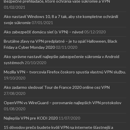
Bezpečné prehliadače, ktoré ochránia vaše súkromie a VPN
01/02/2021
Ako nastaviť Windows 10, 8 a 7 tak, aby ste kompletne ochránili
svoje súkromie
07/01/2021
Ako zabezpečiť domácu sieť (s VPN) – návod
05/12/2020
Brutálne zľavy na VPN predplatné – je tu opäť Halloween, Black
Friday a Cyber Monday 2020
02/11/2020
Ako správne nastaviť najlepšie zabezpečenie súkromia v Android
systémoch
20/10/2020
Mozilla VPN – tvorcovia Firefox čoskoro spustia vlastnú VPN službu.
19/10/2020
Ako zadarmo sledovať Tour de France 2020 online cez VPN
27/08/2020
OpenVPN vs WireGuard – porovnanie najlepších VPN protokolov
01/08/2020
Najlepšia VPN pre KODI 2020
11/07/2020
15 dôvodov prečo budete kvôli VPN na internete šťastnejší a