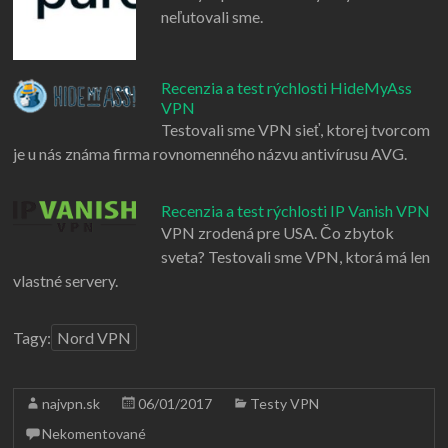
neľutovali sme.
Recenzia a test rýchlosti HideMyAss
VPN
Testovali sme VPN sieť, ktorej tvorcom
je u nás známa firma rovnomenného názvu antivírusu AVG.
Recenzia a test rýchlosti IP Vanish VPN
VPN zrodená pre USA. Čo zbytok
sveta? Testovali sme VPN, ktorá má len
vlastné servery.
Tagy:
Nord VPN
najvpn.sk
06/01/2017
Testy VPN
Nekomentované