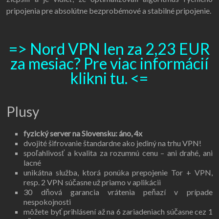
pripojenia pre absolútne bezprobémové a stabilné pripojenie.
=> Nord VPN len za 2,23 EUR
za mesiac? Pre viac informácií
klikni tu. <=
Plusy
fyzický server na Slovensku: áno, 4x
dvojité šifrovanie štandardne ako jediný na trhu VPN!
spoľahlivosť a kvalita za rozumnú cenu – ani drahé, ani
lacné
unikátna služba, ktorá ponúka prepojenie Tor + VPN,
resp. 2 VPN súčasne už priamo v aplikácii
30 dňová garancia vrátenia peňazí v prípade
nespokojnosti
môžete byť prihlásení až na 6 zariadeniach súčasne cez 1