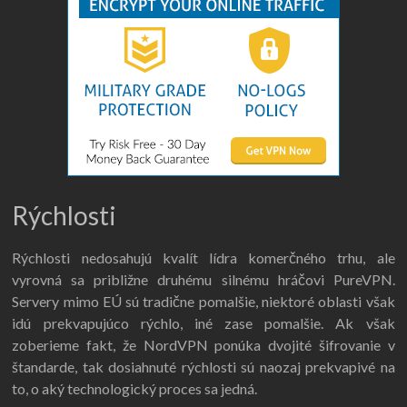
Rýchlosti
Rýchlosti nedosahujú kvalít lídra komerčného trhu, ale
vyrovná sa približne druhému silnému hráčovi PureVPN.
Servery mimo EÚ sú tradične pomalšie, niektoré oblasti však
idú prekvapujúco rýchlo, iné zase pomalšie. Ak však
zoberieme fakt, že NordVPN ponúka dvojité šifrovanie v
štandarde, tak dosiahnuté rýchlosti sú naozaj prekvapivé na
to, o aký technologický proces sa jedná.