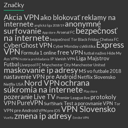
Značky
Akcia VPN
ako blokovať reklamy na
anonymné
internete
anglická liga 2018/19
bezpečnosť
surfovanie
Arsenal FC
App store
na internete
bezpečnosť Tor
Black Friday
Chelsea FC
Express
CyberGhost VPN
Cyber Monday
cyklistika
VPN
free VPN
Formula 1 online
futbal naživo
Hide My
Liga Majstrov
Ass VPN
IP Vanish VPN
história prehliadania
Futbal
Liverpool FC
Manchester City
Manchester United
maskovanie ip adresy
MS vo futbale 2018
nastavenie VPN pre Android
Netflix Slovensko
ochrana
Nord VPN
Netflix USA
súkromia na internete
Play store
pozeranie Live TV
protokoly
Premier League live
PureVPN
VPN
Test a porovnanie VPN
SurfShark
Tor
VPN Slovensko
VPN pre Android
VPN pre iOS
zmena ip adresy
Vuelta
čínske VPN