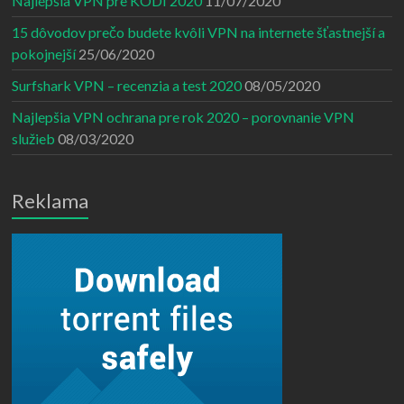
Najlepšia VPN pre KODI 2020
11/07/2020
15 dôvodov prečo budete kvôli VPN na internete šťastnejší a
pokojnejší
25/06/2020
Surfshark VPN – recenzia a test 2020
08/05/2020
Najlepšia VPN ochrana pre rok 2020 – porovnanie VPN
služieb
08/03/2020
Reklama