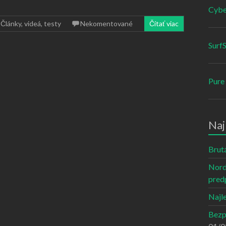
Cybe
,
Články, videá, testy
Nekomentované
Čítať viac
Surf
Pure
Naj
Brut
Nord
pred
Najl
Bezp