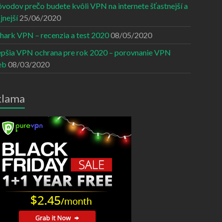
ôvodov prečo budete kvôli VPN na internete šťastnejší a
jnejší
25/06/2020
shark VPN – recenzia a test 2020
08/05/2020
epšia VPN ochrana pre rok 2020 – porovnanie VPN
eb
08/03/2020
klama