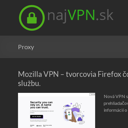
Proxy
Mozilla VPN – tvorcovia Firefox 
službu.
Nová VPN sl
prehliadačov
informácií o