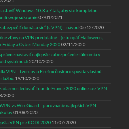
2/2021
nastaviť Windows 10, 8 a 7 tak, aby ste kompletne
nili svoje súkromie
07/01/2021
zabezpečiť domácu sieť (s VPN) – návod
05/12/2020
lne zľavy na VPN predplatné – je tu opäť Halloween,
k Friday a Cyber Monday 2020
02/11/2020
správne nastaviť najlepšie zabezpečenie súkromia v
oid systémoch
20/10/2020
lla VPN – tvorcovia Firefox čoskoro spustia vlastnú
službu.
19/10/2020
zadarmo sledovať Tour de France 2020 online cez VPN
8/2020
VPN vs WireGuard – porovnanie najlepších VPN
okolov
01/08/2020
epšia VPN pre KODI 2020
11/07/2020