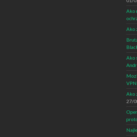
01/0
Ako 
ochrá
Ako 
Brutá
Blac
Ako 
Andr
Mozi
VPN 
Ako 
27/0
Open
prot
Najl