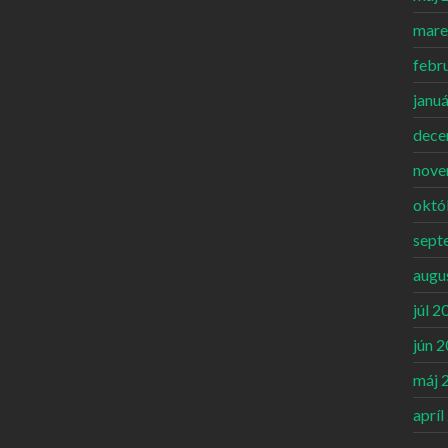
mare
febr
janu
dece
nove
októ
sept
augu
júl 2
jún 
máj 
apríl