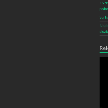
15 d
poko
Surf
Najl
služi
Re