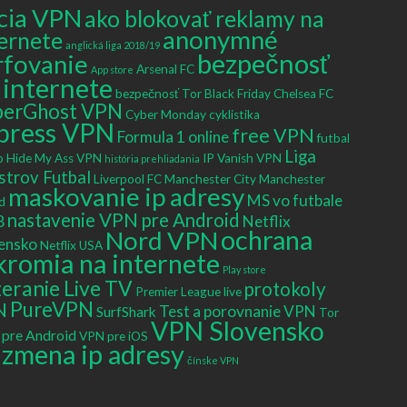
cia VPN
ako blokovať reklamy na
anonymné
ernete
anglická liga 2018/19
bezpečnosť
rfovanie
Arsenal FC
App store
 internete
bezpečnosť Tor
Black Friday
Chelsea FC
berGhost VPN
Cyber Monday
cyklistika
press VPN
free VPN
Formula 1 online
futbal
Liga
o
Hide My Ass VPN
IP Vanish VPN
história prehliadania
strov Futbal
Liverpool FC
Manchester City
Manchester
maskovanie ip adresy
MS vo futbale
d
nastavenie VPN pre Android
8
Netflix
ochrana
Nord VPN
ensko
Netflix USA
kromia na internete
Play store
eranie Live TV
protokoly
Premier League live
PureVPN
N
Test a porovnanie VPN
SurfShark
Tor
VPN Slovensko
pre Android
VPN pre iOS
zmena ip adresy
čínske VPN