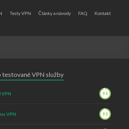
N
Testy VPN
Články a návody
FAQ
Kontakt
 testované VPN služby
d VPN
9.5
ess VPN
9.5