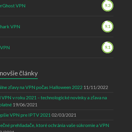
rGhost VPN
9.3
Shark VPN
9.1
 VPN
9.1
novšie články
álne zľavy na VPN počas Halloween 2022
11/11/2022
 VPN v roku 2021 – technologické novinky a zľava na
platné
19/06/2021
epšie VPN pre IPTV 2021
02/03/2021
ečné prehliadače, ktoré ochránia vaše súkromie a VPN