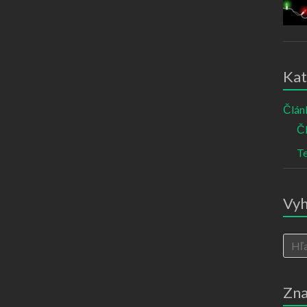
Kat
Článk
Č
T
Vyh
Zn