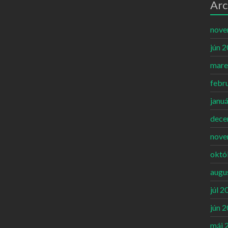
Arc
nove
jún 
mare
febr
janu
dece
nove
októ
augu
júl 2
jún 
máj 