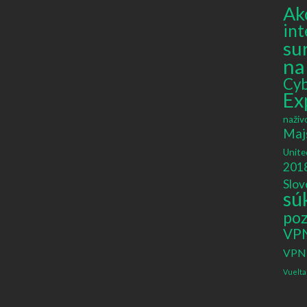
Ak
int
su
na
Cy
Ex
naživ
Maj
Unite
201
Slov
sú
poz
VP
VPN 
Vuelta