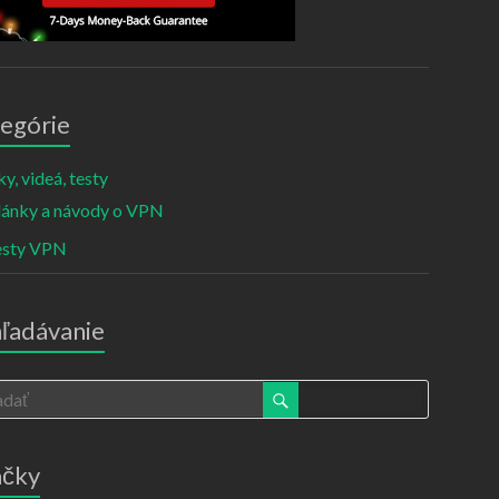
egórie
y, videá, testy
lánky a návody o VPN
esty VPN
ľadávanie
ačky