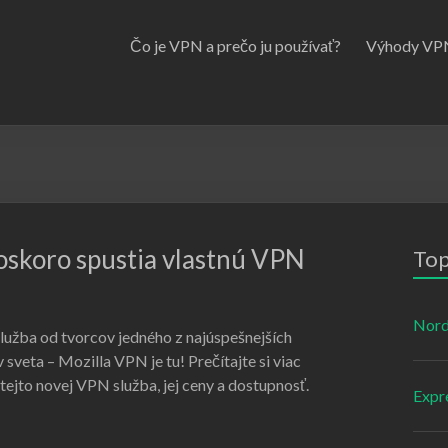
Čo je VPN a prečo ju používať?
Výhody VP
čoskoro spustia vlastnú VPN
Top
Nor
užba od tvorcov jedného z najúspešnejších
 sveta – Mozilla VPN je tu! Prečítajte si viac
 tejto novej VPN služba, jej ceny a dostupnosť.
Expr