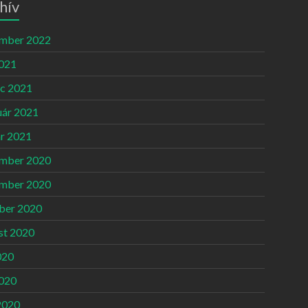
hív
mber 2022
2021
c 2021
uár 2021
ár 2021
mber 2020
mber 2020
ber 2020
st 2020
020
2020
2020