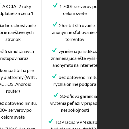
AKCIA: 2 roky
1 700+ serverov po
dplatné za cenu 1
celom svete
iadne uchovávanie
265-bit šifrovanie a
tórie navštívených
anonymné sťahovanie z
stránok
torrentov
až 5 simultánnych
vyriešená jurisdikcia
rístupov naraz
znamenajúca ešte vyššiu
anonymitu na internete
kompatibilná pre
ky platformy (WIN,
bez dátového limitu,
C, iOS, Android,
rýchla online podpora
router)
30-dňová garancia
z dátového limitu,
vrátenia peňazí v prípade
00+ serverov po
nespokojnosti
celom svete
TOP lacná VPN služba s
4/7/365 live chat
funkcionalitami drahších