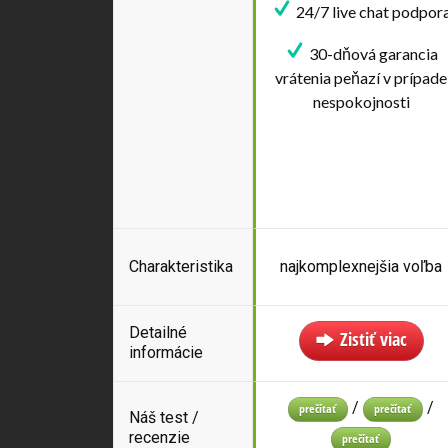
24/7 live chat podpor
30-dňová garancia
vrátenia peňazí v prípade
nespokojnosti
Charakteristika
najkomplexnejšia voľba
Detailné
Zistiť viac
informácie
/
/
prečítať
prečítať
Náš test /
recenzie
prečítať