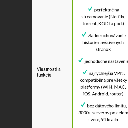
perfektné na
streamovanie (Netflix,
torrent, KODI a pod.)
žiadne uchovávanie
histórie navštívených
stránok
jednoduché nastaveni
Vlastnosti a
najrýchlejšia VPN,
funkcie
kompatibilná pre všetky
platformy (WIN, MAC,
iOS, Android, router)
bez dátového limitu,
3000+ serverov po celo
svete, 94 krajín