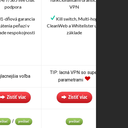
podpora
VPN
1-dňová garancia
Kill switch, Multi-hop,
rátenia peňazí v
CleanWeb a Whitelister už v
ade nespokojnosti
základe
TIP: lacná VPN so super
jlacnejšia voľba
parametrami
Zistiť viac
Zistiť viac
/
ečítať
prečítať
prečítať