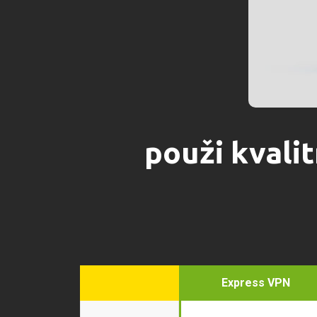
použi kvali
Express VPN