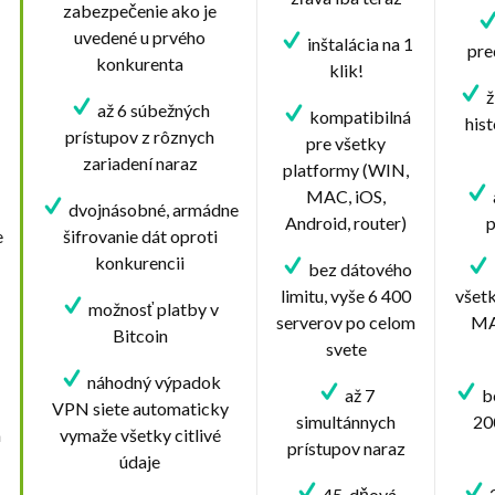
zabezpečenie ako je
uvedené u prvého
inštalácia na 1
pre
konkurenta
klik!
ž
až 6 súbežných
kompatibilná
his
prístupov z rôznych
pre všetky
zariadení naraz
platformy (WIN,
MAC, iOS,
dvojnásobné, armádne
Android, router)
p
e
šifrovanie dát oproti
konkurencii
bez dátového
limitu, vyše 6 400
všet
možnosť platby v
serverov po celom
MA
Bitcoin
svete
náhodný výpadok
až 7
be
VPN siete automaticky
simultánnych
20
m
vymaže všetky citlivé
prístupov naraz
údaje
45-dňová
2