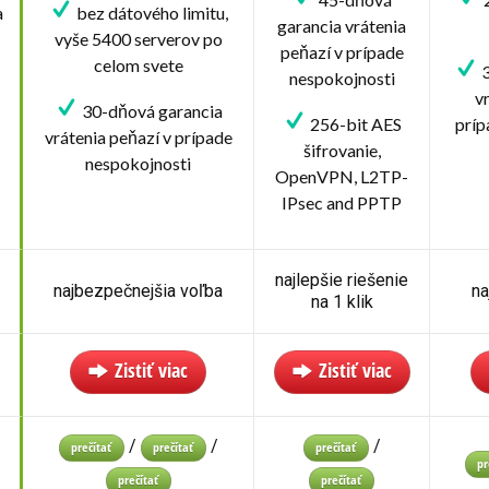
a
bez dátového limitu,
garancia vrátenia
vyše 5400 serverov po
peňazí v prípade
celom svete
3
nespokojnosti
v
30-dňová garancia
256-bit AES
príp
vrátenia peňazí v prípade
šifrovanie,
nespokojnosti
OpenVPN, L2TP-
IPsec and PPTP
najlepšie riešenie
najbezpečnejšia voľba
na
na 1 klik
Zistiť viac
Zistiť viac
/
/
/
prečítať
prečítať
prečítať
pr
prečítať
prečítať