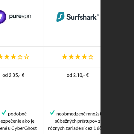
od 2.35,- €
od 2.10,- €
podobné
neobmedzené množstvo
ezpečenie ako je
súbežných prístupov z
ené u CyberGhost
rôznych zariadení cez 1 účet!