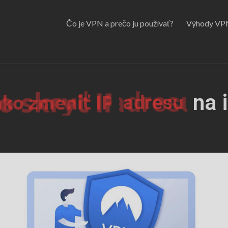
Čo je VPN a prečo ju používať?
Výhody VP
adresu
na 
ko skryť IP