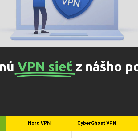
tnú
VPN sieť
z nášho p
Nord VPN
CyberGhost VPN