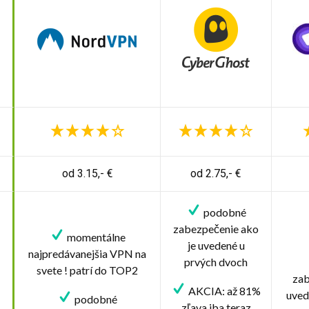
od 3.15,- €
od 2.75,- €
podobné
zabezpečenie ako
momentálne
je uvedené u
najpredávanejšia VPN na
prvých dvoch
svete ! patrí do TOP2
zab
AKCIA: až 81%
uved
podobné
zľava iba teraz