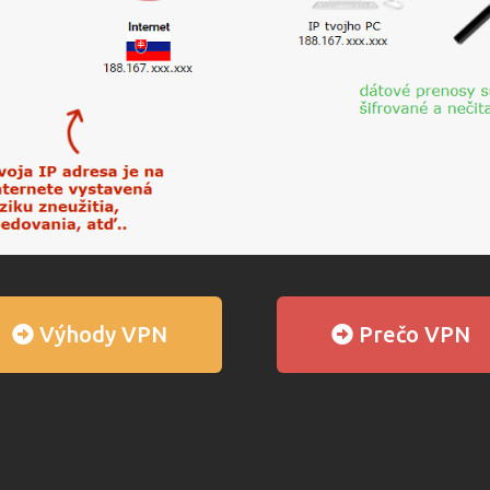
Výhody VPN
Prečo VPN